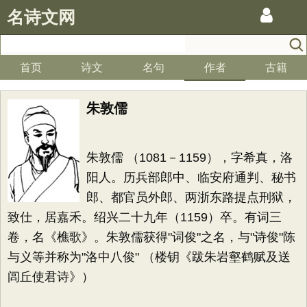
名诗文网
首页
诗文
名句
作者
古籍
朱敦儒
朱敦儒 （1081－1159），字希真，洛
阳人。历兵部郎中、临安府通判、秘书
郎、都官员外郎、两浙东路提点刑狱，
致仕，居嘉禾。绍兴二十九年（1159）卒。有词三
卷，名《樵歌》。朱敦儒获得"词俊"之名，与"诗俊"陈
与义等并称为"洛中八俊" （楼钥《跋朱岩壑鹤赋及送
闾丘使君诗》）