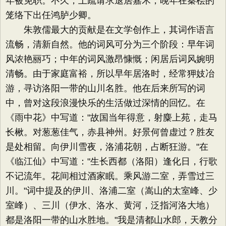
年被免职。不久，上疏请求退居嘉禾，晚年在秦桧的
笼络下出任鸿胪少卿。
朱敦儒最大的贡献是在文学创作上，其词作语言
流畅，清新自然。他的词风可分为三个阶段：早年词
风浓艳丽巧；中年的词风激昂慷慨；闲居后词风婉明
清畅。由于家庭富裕，所以早年居洛时，经常狎妓冶
游，寻访洛阳一带的山川名胜。他在后来所写的词
中，曾对这段浪漫快乐的生活做过深情的回忆。在
《雨中花》中写道："故国当年得意，射麋上苑，走马
长楸。对葱葱佳气，赤县神州。好景何曾虚过？胜友
是处相留。向伊川雪夜，洛浦花朝，占断狂游。"在
《临江仙》中写道："生长西都（洛阳）逢化日，行歌
不记流年。花间相过酒家眠。乘风游二室，弄雪过三
川。"词中提及的伊川、洛浦二室（嵩山的太室峰、少
室峰）、三川（伊水、洛水、黄河，泛指河洛大地）
都是洛阳一带的山水胜地。"我是清都山水郎，天教分