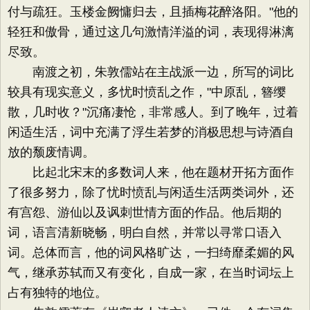
付与疏狂。玉楼金阙慵归去，且插梅花醉洛阳。"他的
轻狂和傲骨，通过这几句激情洋溢的词，表现得淋漓
尽致。
南渡之初，朱敦儒站在主战派一边，所写的词比
较具有现实意义，多忧时愤乱之作，"中原乱，簪缨
散，几时收？"沉痛凄怆，非常感人。到了晚年，过着
闲适生活，词中充满了浮生若梦的消极思想与诗酒自
放的颓废情调。
比起北宋末的多数词人来，他在题材开拓方面作
了很多努力，除了忧时愤乱与闲适生活两类词外，还
有宫怨、游仙以及讽刺世情方面的作品。他后期的
词，语言清新晓畅，明白自然，并常以寻常口语入
词。总体而言，他的词风格旷达，一扫绮靡柔媚的风
气，继承苏轼而又有变化，自成一家，在当时词坛上
占有独特的地位。