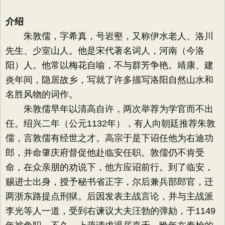
介绍
朱敦儒，字希真，号岩壑，又称伊水老人、洛川
先生、少室山人。他是宋代著名词人，河南（今洛
阳）人。他常以梅花自喻，不与群芳争艳。靖康、建
炎年间，隐居故乡，写就了许多描写洛阳自然山水和
名胜风物的词作。
朱敦儒早年以清高自许，两次举荐为学官而不出
任。绍兴二年（公元1132年），有人向朝廷推荐朱敦
儒，言敦儒有经世之才。高宗于是下诏任他为右迪功
郎，并命肇庆府督促他赴临安任职。敦儒仍不肯受
命，在众亲朋的劝说下，他方应诏前行。到了临安，
赐进士出身，授予秘书省正字，尔后兼兵部郎官，迁
两浙东路提点刑狱。后因发表主战言论，并与主战派
李光等人一道，受到右谏议大夫汪勃的弹劾，于1149